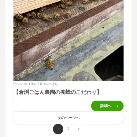
2025年11月30日
#
みつばち
【倉渕ごはん農園の養蜂のこだわり】
詳細へ
次のページへ
1
2
>