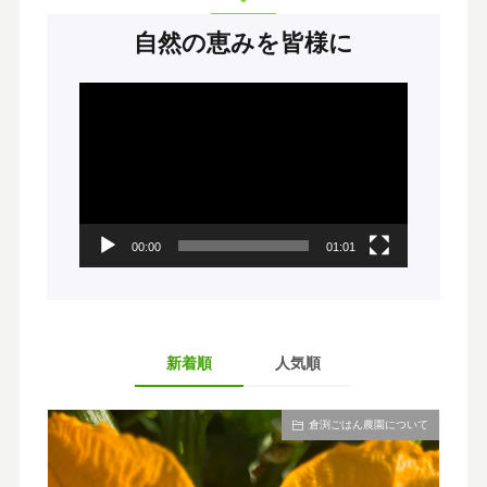
自然の恵みを皆様に
動
画
プ
レ
ー
ヤ
ー
00:00
01:01
新着順
人気順
倉渕ごはん農園について