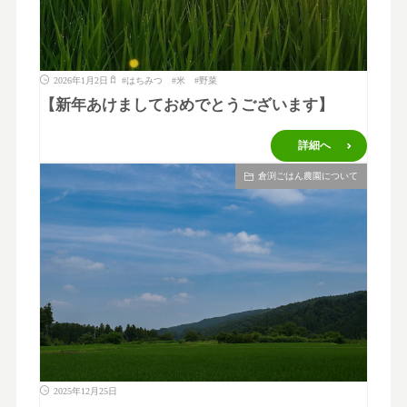
2026年1月2日
#
はちみつ
#
米
#
野菜
【新年あけましておめでとうございます】
詳細へ
倉渕ごはん農園について
2025年12月25日