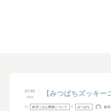
07/09
【みつばちズッキー
2026
倉渕
倉渕ごはん農園について
みつばち