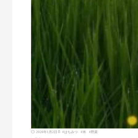
2026年1月2日
#
はちみつ
#
米
#
野菜